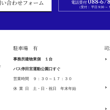
088-67
電話受付
問い合わせフォーム
（受付： 平日 9:30 ～ 1
駐車場 有
司
事務所建物東側 １台
号
バス停田宮運動公園口すぐ
営業時間 ９：３０～１７：３０
休 業 日 土・日・祝日 年末年始