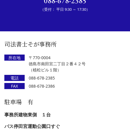
088-678-2385
（受付： 平日 9:30 ～ 17:30）
司法書士そが事務所
所在地
〒770-0004
徳島市南田宮二丁目２番４２号
（植松ビル１階）
電話
088-678-2385
FAX
088-678-2386
駐車場 有
事務所建物東側 １台
バス停田宮運動公園口すぐ