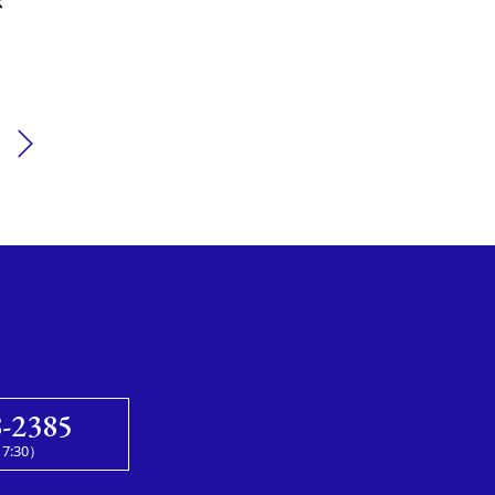
さ
8-2385
7:30）