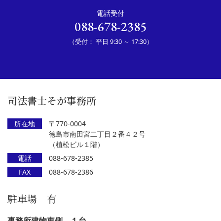
電話受付
088-678-2385
（受付： 平日 9:30 ～ 17:30）
司法書士そが事務所
所在地
〒770-0004
徳島市南田宮二丁目２番４２号
（植松ビル１階）
電話
088-678-2385
FAX
088-678-2386
駐車場 有
事務所建物東側 １台