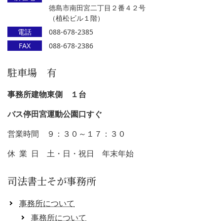
徳島市南田宮二丁目２番４２号
（植松ビル１階）
電話
088-678-2385
FAX
088-678-2386
駐車場 有
事務所建物東側 １台
バス停田宮運動公園口すぐ
営業時間 ９：３０～１７：３０
休 業 日 土・日・祝日 年末年始
司法書士そが事務所
事務所について
事務所について