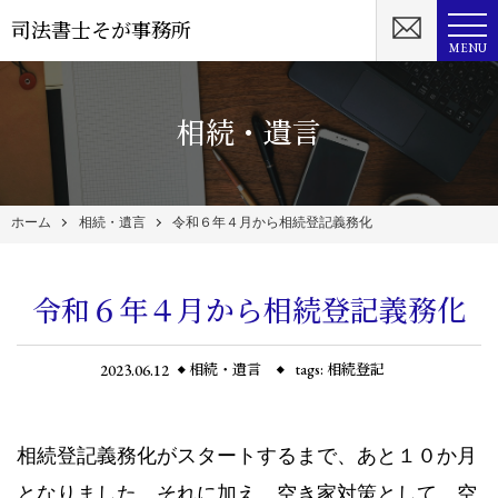
司法書士そが事務所
MENU
相続・遺言
ホーム
相続・遺言
令和６年４月から相続登記義務化
令和６年４月から相続登記義務化
2023.06.12
相続・遺言
tags:
相続登記
相続登記義務化がスタートするまで、あと１０か月
となりました。それに加え、空き家対策として、空