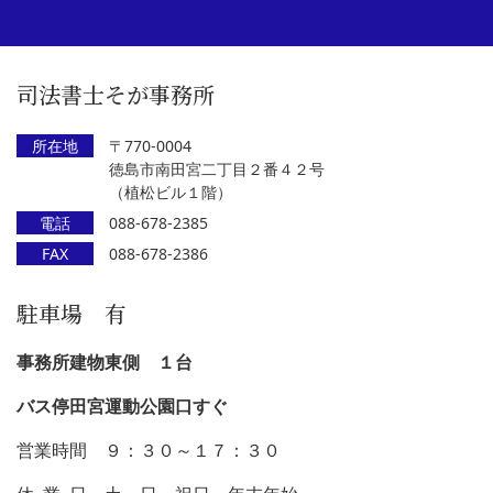
司法書士そが事務所
所在地
〒770-0004
徳島市南田宮二丁目２番４２号
（植松ビル１階）
電話
088-678-2385
FAX
088-678-2386
駐車場 有
事務所建物東側 １台
バス停田宮運動公園口すぐ
営業時間 ９：３０～１７：３０