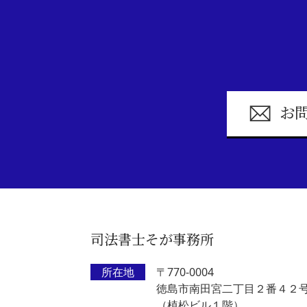
お
司法書士そが事務所
所在地
〒770-0004
徳島市南田宮二丁目２番４２
（植松ビル１階）