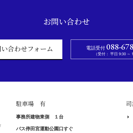
お問い合わせ
088-67
電話受付
問い合わせフォーム
（受付： 平日 9:30 ～ 1
駐車場 有
司
事務所建物東側 １台
号
バス停田宮運動公園口すぐ